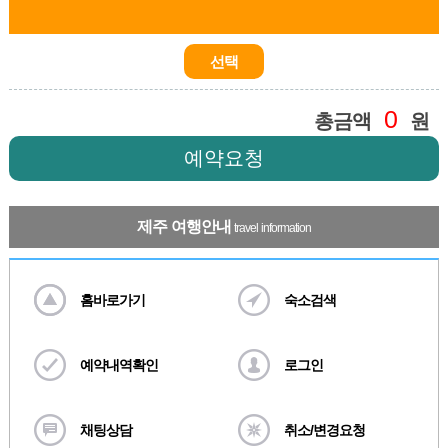
선택
0
총금액
원
예약요청
제주 여행안내
travel information
홈바로가기
숙소검색
예약내역확인
로그인
채팅상담
취소/변경요청