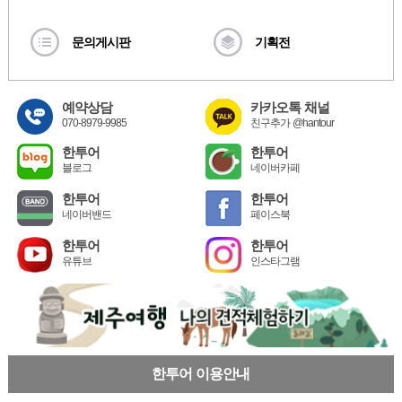
문의게시판
기획전
예약상담
카카오톡 채널
070-8979-9985
친구추가 @hantour
한투어
한투어
블로그
네이버카페
한투어
한투어
네이버밴드
페이스북
한투어
한투어
유튜브
인스타그램
한투어 이용안내