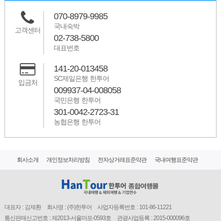
070-8979-9985
국내숙박
고객센터
02-738-5800
대표번호
141-20-013458
SC제일은행 한투어
입금처
009937-04-008058
국민은행 한투어
301-0042-2723-31
농협은행 한투어
회사소개
개인정보처리방침
전자상거래표준약관
국내여행표준약관
대표자 : 김제환
회사명 : (주)한투어
사업자등록번호 : 101-86-11221
통신판매신고번호 : 제2013-서울마포-0593호
관광사업등록 : 2015-000096호