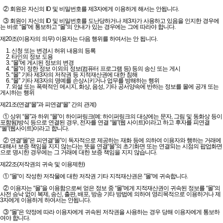
② 회원은 자신의 ID 및 비밀번호를 제3자에게 이용하게 해서는 안됩니다.
③ 회원이 자신의 ID 및 비밀번호를 도난당하거나 제3자가 사용하고 있음을 인지한 경우에
는 바로 “몰”에 통보하고 “몰”의 안내가 있는 경우에는 그에 따라야 합니다.
제20조(이용자의 의무) 이용자는 다음 행위를 하여서는 안 됩니다.
1. 신청 또는 변경시 허위 내용의 등록
2. 타인의 정보 도용
3. “몰”에 게시된 정보의 변경
4. “몰”이 정한 정보 이외의 정보(컴퓨터 프로그램 등) 등의 송신 또는 게시
5. “몰” 기타 제3자의 저작권 등 지적재산권에 대한 침해
6. “몰” 기타 제3자의 명예를 손상시키거나 업무를 방해하는 행위
7. 외설 또는 폭력적인 메시지, 화상, 음성, 기타 공서양속에 반하는 정보를 몰에 공개 또는
게시하는 행위
제21조(연결“몰”과 피연결“몰” 간의 관계)
① 상위 “몰”과 하위 “몰”이 하이퍼링크(예: 하이퍼링크의 대상에는 문자, 그림 및 동화상 등이
포함됨)방식 등으로 연결된 경우, 전자를 연결 “몰”(웹 사이트)이라고 하고 후자를 피연결
“몰”(웹사이트)이라고 합니다.
② 연결“몰”은 피연결“몰”이 독자적으로 제공하는 재화 등에 의하여 이용자와 행하는 거래에
대해서 보증 책임을 지지 않는다는 뜻을 연결“몰”의 초기화면 또는 연결되는 시점의 팝업화면
으로 명시한 경우에는 그 거래에 대한 보증 책임을 지지 않습니다.
제22조(저작권의 귀속 및 이용제한)
① “몰“이 작성한 저작물에 대한 저작권 기타 지적재산권은 ”몰“에 귀속합니다.
② 이용자는 “몰”을 이용함으로써 얻은 정보 중 “몰”에게 지적재산권이 귀속된 정보를 “몰”의
사전 승낙 없이 복제, 송신, 출판, 배포, 방송 기타 방법에 의하여 영리목적으로 이용하거나 제
3자에게 이용하게 하여서는 안됩니다.
③ “몰”은 약정에 따라 이용자에게 귀속된 저작권을 사용하는 경우 당해 이용자에게 통보하
여야 합니다.