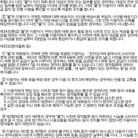
취합니다. 다만, “몰”이 이미 재화 등의 대금의 전부 또는 일부를 받은 경우에는 대금의 전부 또
는 일부를 받은 날부터 3영업일 이내에 조치를 취합니다. 이때 “몰”은 이용자가 재화 등의 공
급 절차 및 진행 사항을 확인할 수 있도록 적절한 조치를 합니다.
② “몰”은 이용자가 구매한 재화에 대해 배송수단, 수단별 배송비용 부담자, 수단별 배송기간
등을 명시합니다. 만약 “몰”이 약정 배송기간을 초과한 경우에는 그로 인한 이용자의 손해를
배상하여야 합니다. 다만 “몰”이 고의․과실이 없음을 입증한 경우에는 그러하지 아니합니다.
제14조(환급) “몰”은 이용자가 구매신청한 재화 등이 품절 등의 사유로 인도 또는 제공을 할 수
없을 때에는 지체 없이 그 사유를 이용자에게 통지하고 사전에 재화 등의 대금을 받은 경우에
는 대금을 받은 날부터 3영업일 이내에 환급하거나 환급에 필요한 조치를 취합니다.
제15조(청약철회 등)
① “몰”과 재화등의 구매에 관한 계약을 체결한 이용자는 「전자상거래 등에서의 소비자보
호에 관한 법률」 제13조 제2항에 따른 계약내용에 관한 서면을 받은 날(그 서면을 받은 때보
다 재화 등의 공급이 늦게 이루어진 경우에는 재화 등을 공급받거나 재화 등의 공급이 시작된
날을 말합니다)부터 7일 이내에는 청약의 철회를 할 수 있습니다. 다만, 청약철회에 관하여
「전자상거래 등에서의 소비자보호에 관한 법률」에 달리 정함이 있는 경우에는 동 법 규정
에 따릅니다.
② 이용자는 재화 등을 배송 받은 경우 다음 각 호의 1에 해당하는 경우에는 반품 및 교환을
할 수 없습니다.
1. 이용자에게 책임 있는 사유로 재화 등이 멸실 또는 훼손된 경우(다만, 재화 등의 내용을
확인하기 위하여 포장 등을 훼손한 경우에는 청약철회를 할 수 있습니다)
2. 이용자의 사용 또는 일부 소비에 의하여 재화 등의 가치가 현저히 감소한 경우
3. 시간의 경과에 의하여 재판매가 곤란할 정도로 재화등의 가치가 현저히 감소한 경우
4. 같은 성능을 지닌 재화 등으로 복제가 가능한 경우 그 원본인 재화 등의 포장을 훼손한
경우
③ 제2항제2호 내지 제4호의 경우에 “몰”이 사전에 청약철회 등이 제한되는 사실을 소비자가
쉽게 알 수 있는 곳에 명기하거나 시용상품을 제공하는 등의 조치를 하지 않았다면 이용자의
청약철회 등이 제한되지 않습니다.
④ 이용자는 제1항 및 제2항의 규정에 불구하고 재화 등의 내용이 표시·광고 내용과 다르거
나 계약내용과 다르게 이행된 때에는 당해 재화 등을 공급받은 날부터 3월 이내, 그 사실을 안