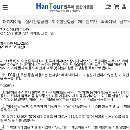
패키지여행
실시간항공권
제주할인항공
제주렌트카
숙박예약
골프
전자상거래표준약관
전자상거래(인터넷사이버몰) 표준약관
표준약관 제10023호
(2015. 6. 26. 개정)
제1조(목적) 이 약관은 주식회사 한투어 회사(전자상거래 사업자)가 운영하는 제주야 사이버
몰(이하 “몰”이라 한다)에서 제공하는 인터넷 관련 서비스(이하 “서비스”라 한다)를 이용함에
있어 사이버 몰과 이용자의 권리․의무 및 책임사항을 규정함을 목적으로 합니다.
※「PC통신, 무선 등을 이용하는 전자상거래에 대해서도 그 성질에 반하지 않는 한 이 약관
을 준용합니다.」
제2조(정의)
① “몰”이란 주식회사 한투어 회사가 재화 또는 용역(이하 “재화 등”이라 함)을 이용자에게 제
공하기 위하여 컴퓨터 등 정보통신설비를 이용하여 재화 등을 거래할 수 있도록 설정한 가상
의 영업장을 말하며, 아울러 사이버몰을 운영하는 사업자의 의미로도 사용합니다.
② “이용자”란 “몰”에 접속하여 이 약관에 따라 “몰”이 제공하는 서비스를 받는 회원 및 비회원
을 말합니다.
③ ‘회원’이라 함은 “몰”에 회원등록을 한 자로서, 계속적으로 “몰”이 제공하는 서비스를 이용
할 수 있는 자를 말합니다.
④ ‘비회원’이라 함은 회원에 가입하지 않고 “몰”이 제공하는 서비스를 이용하는 자를 말합니