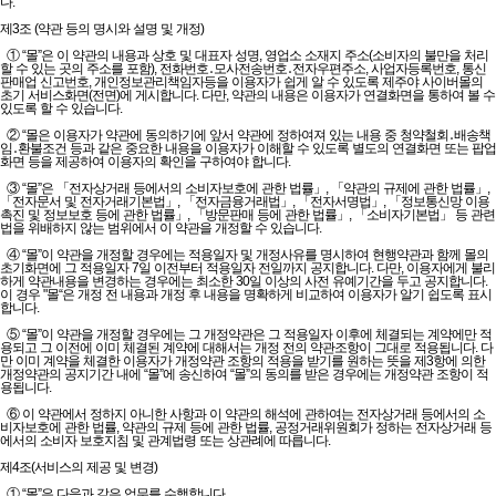
다.
제3조 (약관 등의 명시와 설명 및 개정)
① “몰”은 이 약관의 내용과 상호 및 대표자 성명, 영업소 소재지 주소(소비자의 불만을 처리
할 수 있는 곳의 주소를 포함), 전화번호․모사전송번호․전자우편주소, 사업자등록번호, 통신
판매업 신고번호, 개인정보관리책임자등을 이용자가 쉽게 알 수 있도록 제주야 사이버몰의
초기 서비스화면(전면)에 게시합니다. 다만, 약관의 내용은 이용자가 연결화면을 통하여 볼 수
있도록 할 수 있습니다.
② “몰은 이용자가 약관에 동의하기에 앞서 약관에 정하여져 있는 내용 중 청약철회․배송책
임․환불조건 등과 같은 중요한 내용을 이용자가 이해할 수 있도록 별도의 연결화면 또는 팝업
화면 등을 제공하여 이용자의 확인을 구하여야 합니다.
③ “몰”은 「전자상거래 등에서의 소비자보호에 관한 법률」, 「약관의 규제에 관한 법률」,
「전자문서 및 전자거래기본법」, 「전자금융거래법」, 「전자서명법」, 「정보통신망 이용
촉진 및 정보보호 등에 관한 법률」, 「방문판매 등에 관한 법률」, 「소비자기본법」 등 관련
법을 위배하지 않는 범위에서 이 약관을 개정할 수 있습니다.
④ “몰”이 약관을 개정할 경우에는 적용일자 및 개정사유를 명시하여 현행약관과 함께 몰의
초기화면에 그 적용일자 7일 이전부터 적용일자 전일까지 공지합니다. 다만, 이용자에게 불리
하게 약관내용을 변경하는 경우에는 최소한 30일 이상의 사전 유예기간을 두고 공지합니다.
이 경우 "몰“은 개정 전 내용과 개정 후 내용을 명확하게 비교하여 이용자가 알기 쉽도록 표시
합니다.
⑤ “몰”이 약관을 개정할 경우에는 그 개정약관은 그 적용일자 이후에 체결되는 계약에만 적
용되고 그 이전에 이미 체결된 계약에 대해서는 개정 전의 약관조항이 그대로 적용됩니다. 다
만 이미 계약을 체결한 이용자가 개정약관 조항의 적용을 받기를 원하는 뜻을 제3항에 의한
개정약관의 공지기간 내에 “몰”에 송신하여 “몰”의 동의를 받은 경우에는 개정약관 조항이 적
용됩니다.
⑥ 이 약관에서 정하지 아니한 사항과 이 약관의 해석에 관하여는 전자상거래 등에서의 소
비자보호에 관한 법률, 약관의 규제 등에 관한 법률, 공정거래위원회가 정하는 전자상거래 등
에서의 소비자 보호지침 및 관계법령 또는 상관례에 따릅니다.
제4조(서비스의 제공 및 변경)
① “몰”은 다음과 같은 업무를 수행합니다.