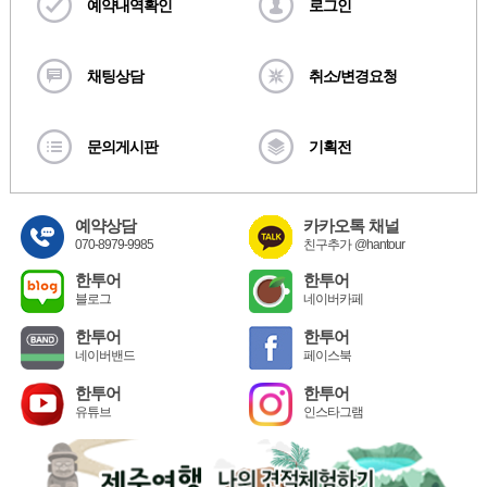
예약내역확인
로그인
채팅상담
취소/변경요청
문의게시판
기획전
예약상담
카카오톡 채널
070-8979-9985
친구추가 @hantour
한투어
한투어
블로그
네이버카페
한투어
한투어
네이버밴드
페이스북
한투어
한투어
유튜브
인스타그램