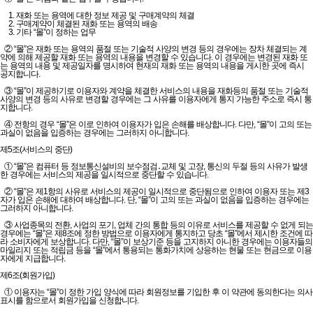
1. 재화 또는 용역에 대한 정보 제공 및 구매계약의 체결
2. 구매계약이 체결된 재화 또는 용역의 배송
3. 기타 “몰”이 정하는 업무
② “몰”은 재화 또는 용역의 품절 또는 기술적 사양의 변경 등의 경우에는 장차 체결되는 계
약에 의해 제공할 재화 또는 용역의 내용을 변경할 수 있습니다. 이 경우에는 변경된 재화 또
는 용역의 내용 및 제공일자를 명시하여 현재의 재화 또는 용역의 내용을 게시한 곳에 즉시
공지합니다.
③ “몰”이 제공하기로 이용자와 계약을 체결한 서비스의 내용을 재화등의 품절 또는 기술적
사양의 변경 등의 사유로 변경할 경우에는 그 사유를 이용자에게 통지 가능한 주소로 즉시 통
지합니다.
④ 전항의 경우 “몰”은 이로 인하여 이용자가 입은 손해를 배상합니다. 다만, “몰”이 고의 또는
과실이 없음을 입증하는 경우에는 그러하지 아니합니다.
제5조(서비스의 중단)
① “몰”은 컴퓨터 등 정보통신설비의 보수점검․교체 및 고장, 통신의 두절 등의 사유가 발생
한 경우에는 서비스의 제공을 일시적으로 중단할 수 있습니다.
② “몰”은 제1항의 사유로 서비스의 제공이 일시적으로 중단됨으로 인하여 이용자 또는 제3
자가 입은 손해에 대하여 배상합니다. 단, “몰”이 고의 또는 과실이 없음을 입증하는 경우에는
그러하지 아니합니다.
③ 사업종목의 전환, 사업의 포기, 업체 간의 통합 등의 이유로 서비스를 제공할 수 없게 되는
경우에는 “몰”은 제8조에 정한 방법으로 이용자에게 통지하고 당초 “몰”에서 제시한 조건에 따
라 소비자에게 보상합니다. 다만, “몰”이 보상기준 등을 고지하지 아니한 경우에는 이용자들의
마일리지 또는 적립금 등을 “몰”에서 통용되는 통화가치에 상응하는 현물 또는 현금으로 이용
자에게 지급합니다.
제6조(회원가입)
① 이용자는 “몰”이 정한 가입 양식에 따라 회원정보를 기입한 후 이 약관에 동의한다는 의사
표시를 함으로서 회원가입을 신청합니다.