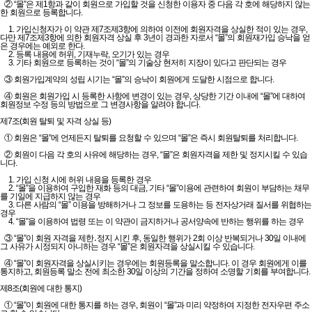
② “몰”은 제1항과 같이 회원으로 가입할 것을 신청한 이용자 중 다음 각 호에 해당하지 않는
한 회원으로 등록합니다.
1. 가입신청자가 이 약관 제7조제3항에 의하여 이전에 회원자격을 상실한 적이 있는 경우,
다만 제7조제3항에 의한 회원자격 상실 후 3년이 경과한 자로서 “몰”의 회원재가입 승낙을 얻
은 경우에는 예외로 한다.
2. 등록 내용에 허위, 기재누락, 오기가 있는 경우
3. 기타 회원으로 등록하는 것이 “몰”의 기술상 현저히 지장이 있다고 판단되는 경우
③ 회원가입계약의 성립 시기는 “몰”의 승낙이 회원에게 도달한 시점으로 합니다.
④ 회원은 회원가입 시 등록한 사항에 변경이 있는 경우, 상당한 기간 이내에 “몰”에 대하여
회원정보 수정 등의 방법으로 그 변경사항을 알려야 합니다.
제7조(회원 탈퇴 및 자격 상실 등)
① 회원은 “몰”에 언제든지 탈퇴를 요청할 수 있으며 “몰”은 즉시 회원탈퇴를 처리합니다.
② 회원이 다음 각 호의 사유에 해당하는 경우, “몰”은 회원자격을 제한 및 정지시킬 수 있습
니다.
1. 가입 신청 시에 허위 내용을 등록한 경우
2. “몰”을 이용하여 구입한 재화 등의 대금, 기타 “몰”이용에 관련하여 회원이 부담하는 채무
를 기일에 지급하지 않는 경우
3. 다른 사람의 “몰” 이용을 방해하거나 그 정보를 도용하는 등 전자상거래 질서를 위협하는
경우
4. “몰”을 이용하여 법령 또는 이 약관이 금지하거나 공서양속에 반하는 행위를 하는 경우
③ “몰”이 회원 자격을 제한․정지 시킨 후, 동일한 행위가 2회 이상 반복되거나 30일 이내에
그 사유가 시정되지 아니하는 경우 “몰”은 회원자격을 상실시킬 수 있습니다.
④ “몰”이 회원자격을 상실시키는 경우에는 회원등록을 말소합니다. 이 경우 회원에게 이를
통지하고, 회원등록 말소 전에 최소한 30일 이상의 기간을 정하여 소명할 기회를 부여합니다.
제8조(회원에 대한 통지)
① “몰”이 회원에 대한 통지를 하는 경우, 회원이 “몰”과 미리 약정하여 지정한 전자우편 주소