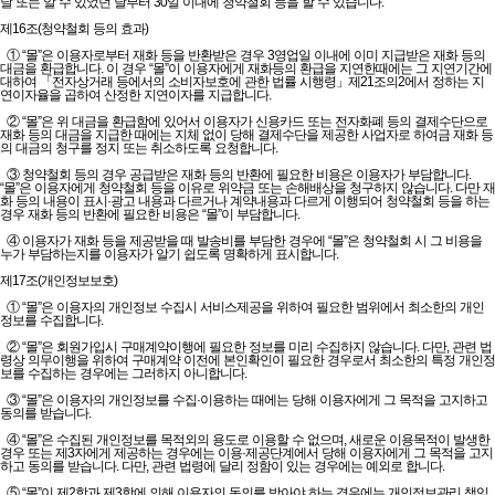
날 또는 알 수 있었던 날부터 30일 이내에 청약철회 등을 할 수 있습니다.
제16조(청약철회 등의 효과)
① “몰”은 이용자로부터 재화 등을 반환받은 경우 3영업일 이내에 이미 지급받은 재화 등의
대금을 환급합니다. 이 경우 “몰”이 이용자에게 재화등의 환급을 지연한때에는 그 지연기간에
대하여 「전자상거래 등에서의 소비자보호에 관한 법률 시행령」제21조의2에서 정하는 지
연이자율을 곱하여 산정한 지연이자를 지급합니다.
② “몰”은 위 대금을 환급함에 있어서 이용자가 신용카드 또는 전자화폐 등의 결제수단으로
재화 등의 대금을 지급한 때에는 지체 없이 당해 결제수단을 제공한 사업자로 하여금 재화 등
의 대금의 청구를 정지 또는 취소하도록 요청합니다.
③ 청약철회 등의 경우 공급받은 재화 등의 반환에 필요한 비용은 이용자가 부담합니다.
“몰”은 이용자에게 청약철회 등을 이유로 위약금 또는 손해배상을 청구하지 않습니다. 다만 재
화 등의 내용이 표시·광고 내용과 다르거나 계약내용과 다르게 이행되어 청약철회 등을 하는
경우 재화 등의 반환에 필요한 비용은 “몰”이 부담합니다.
④ 이용자가 재화 등을 제공받을 때 발송비를 부담한 경우에 “몰”은 청약철회 시 그 비용을
누가 부담하는지를 이용자가 알기 쉽도록 명확하게 표시합니다.
제17조(개인정보보호)
① “몰”은 이용자의 개인정보 수집시 서비스제공을 위하여 필요한 범위에서 최소한의 개인
정보를 수집합니다.
② “몰”은 회원가입시 구매계약이행에 필요한 정보를 미리 수집하지 않습니다. 다만, 관련 법
령상 의무이행을 위하여 구매계약 이전에 본인확인이 필요한 경우로서 최소한의 특정 개인정
보를 수집하는 경우에는 그러하지 아니합니다.
③ “몰”은 이용자의 개인정보를 수집·이용하는 때에는 당해 이용자에게 그 목적을 고지하고
동의를 받습니다.
④ “몰”은 수집된 개인정보를 목적외의 용도로 이용할 수 없으며, 새로운 이용목적이 발생한
경우 또는 제3자에게 제공하는 경우에는 이용·제공단계에서 당해 이용자에게 그 목적을 고지
하고 동의를 받습니다. 다만, 관련 법령에 달리 정함이 있는 경우에는 예외로 합니다.
⑤ “몰”이 제2항과 제3항에 의해 이용자의 동의를 받아야 하는 경우에는 개인정보관리 책임