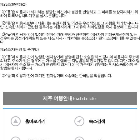
제23조(분쟁해결)
① “몰”은 이용자가 제기하는 정당한 의견이나 불만을 반영하고 그 피해를 보상처리하기 위
하여 피해보상처리기구를 설치․운영합니다.
② “몰”은 이용자로부터 제출되는 불만사항 및 의견은 우선적으로 그 사항을 처리합니다. 다
만, 신속한 처리가 곤란한 경우에는 이용자에게 그 사유와 처리일정을 즉시 통보해 드립니다.
③ “몰”과 이용자 간에 발생한 전자상거래 분쟁과 관련하여 이용자의 피해구제신청이 있는
경우에는 공정거래위원회 또는 시·도지사가 의뢰하는 분쟁조정기관의 조정에 따를 수 있습니
다.
제24조(재판권 및 준거법)
① “몰”과 이용자 간에 발생한 전자상거래 분쟁에 관한 소송은 제소 당시의 이용자의 주소에
의하고, 주소가 없는 경우에는 거소를 관할하는 지방법원의 전속관할로 합니다. 다만, 제소 당
시 이용자의 주소 또는 거소가 분명하지 않거나 외국 거주자의 경우에는 민사소송법상의 관
할법원에 제기합니다.
② “몰”과 이용자 간에 제기된 전자상거래 소송에는 한국법을 적용합니다.
제주 여행안내
travel information
홈바로가기
숙소검색