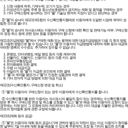
1. 신청 내용에 허위, 기재누락, 오기가 있는 경우
2. 미성년자가 담배, 주류 등 청소년보호법에서 금지하는 재화 및 용역을 구매하는 경우
3. 기타 구매신청에 승낙하는 것이 “몰” 기술상 현저히 지장이 있다고 판단하는 경우
② “몰”의 승낙이 제12조제1항의 수신확인통지형태로 이용자에게 도달한 시점에 계약이 성
립한 것으로 봅니다.
③ “몰”의 승낙의 의사표시에는 이용자의 구매 신청에 대한 확인 및 판매가능 여부, 구매신청
의 정정 취소 등에 관한 정보 등을 포함하여야 합니다.
제11조(지급방법) “몰”에서 구매한 재화 또는 용역에 대한 대금지급방법은 다음 각 호의 방법
중 가용한 방법으로 할 수 있습니다. 단, “몰”은 이용자의 지급방법에 대하여 재화 등의 대금에
어떠한 명목의 수수료도 추가하여 징수할 수 없습니다.
1. 폰뱅킹, 인터넷뱅킹, 메일 뱅킹 등의 각종 계좌이체
2. 선불카드, 직불카드, 신용카드 등의 각종 카드 결제
3. 온라인무통장입금
4. 전자화폐에 의한 결제
5. 수령 시 대금지급
6. 마일리지 등 “몰”이 지급한 포인트에 의한 결제
7. “몰”과 계약을 맺었거나 “몰”이 인정한 상품권에 의한 결제
8. 기타 전자적 지급 방법에 의한 대금 지급 등
제12조(수신확인통지․구매신청 변경 및 취소)
① “몰”은 이용자의 구매신청이 있는 경우 이용자에게 수신확인통지를 합니다.
② 수신확인통지를 받은 이용자는 의사표시의 불일치 등이 있는 경우에는 수신확인통지를
받은 후 즉시 구매신청 변경 및 취소를 요청할 수 있고 “몰”은 배송 전에 이용자의 요청이 있는
경우에는 지체 없이 그 요청에 따라 처리하여야 합니다. 다만 이미 대금을 지불한 경우에는 제
15조의 청약철회 등에 관한 규정에 따릅니다.
제13조(재화 등의 공급)
① “몰”은 이용자와 재화 등의 공급시기에 관하여 별도의 약정이 없는 이상, 이용자가 청약을
한 날부터 7일 이내에 재화 등을 배송할 수 있도록 주문제작, 포장 등 기타의 필요한 조치를