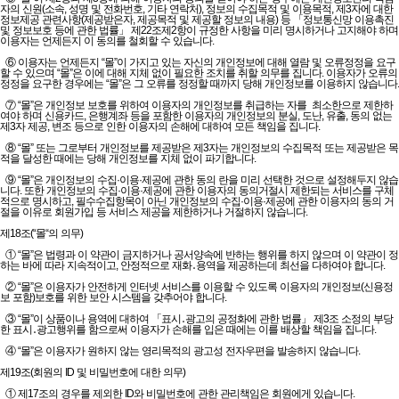
자의 신원(소속, 성명 및 전화번호, 기타 연락처), 정보의 수집목적 및 이용목적, 제3자에 대한
정보제공 관련사항(제공받은자, 제공목적 및 제공할 정보의 내용) 등 「정보통신망 이용촉진
및 정보보호 등에 관한 법률」 제22조제2항이 규정한 사항을 미리 명시하거나 고지해야 하며
이용자는 언제든지 이 동의를 철회할 수 있습니다.
⑥ 이용자는 언제든지 “몰”이 가지고 있는 자신의 개인정보에 대해 열람 및 오류정정을 요구
할 수 있으며 “몰”은 이에 대해 지체 없이 필요한 조치를 취할 의무를 집니다. 이용자가 오류의
정정을 요구한 경우에는 “몰”은 그 오류를 정정할 때까지 당해 개인정보를 이용하지 않습니다.
⑦ “몰”은 개인정보 보호를 위하여 이용자의 개인정보를 취급하는 자를 최소한으로 제한하
여야 하며 신용카드, 은행계좌 등을 포함한 이용자의 개인정보의 분실, 도난, 유출, 동의 없는
제3자 제공, 변조 등으로 인한 이용자의 손해에 대하여 모든 책임을 집니다.
⑧ “몰” 또는 그로부터 개인정보를 제공받은 제3자는 개인정보의 수집목적 또는 제공받은 목
적을 달성한 때에는 당해 개인정보를 지체 없이 파기합니다.
⑨ “몰”은 개인정보의 수집·이용·제공에 관한 동의 란을 미리 선택한 것으로 설정해두지 않습
니다. 또한 개인정보의 수집·이용·제공에 관한 이용자의 동의거절시 제한되는 서비스를 구체
적으로 명시하고, 필수수집항목이 아닌 개인정보의 수집·이용·제공에 관한 이용자의 동의 거
절을 이유로 회원가입 등 서비스 제공을 제한하거나 거절하지 않습니다.
제18조(“몰“의 의무)
① “몰”은 법령과 이 약관이 금지하거나 공서양속에 반하는 행위를 하지 않으며 이 약관이 정
하는 바에 따라 지속적이고, 안정적으로 재화․용역을 제공하는데 최선을 다하여야 합니다.
② “몰”은 이용자가 안전하게 인터넷 서비스를 이용할 수 있도록 이용자의 개인정보(신용정
보 포함)보호를 위한 보안 시스템을 갖추어야 합니다.
③ “몰”이 상품이나 용역에 대하여 「표시․광고의 공정화에 관한 법률」 제3조 소정의 부당
한 표시․광고행위를 함으로써 이용자가 손해를 입은 때에는 이를 배상할 책임을 집니다.
④ “몰”은 이용자가 원하지 않는 영리목적의 광고성 전자우편을 발송하지 않습니다.
제19조(회원의 ID 및 비밀번호에 대한 의무)
① 제17조의 경우를 제외한 ID와 비밀번호에 관한 관리책임은 회원에게 있습니다.