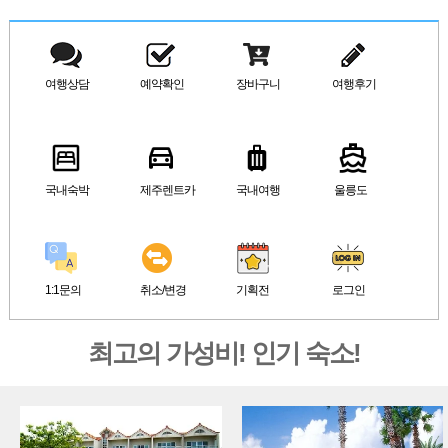
여행상담
예약확인
장바구니
여행후기
국내숙박
제주렌트카
국내여행
울릉도
1:1문의
취소/변경
기획전
로그인
최고의 가성비! 인기 숙소!