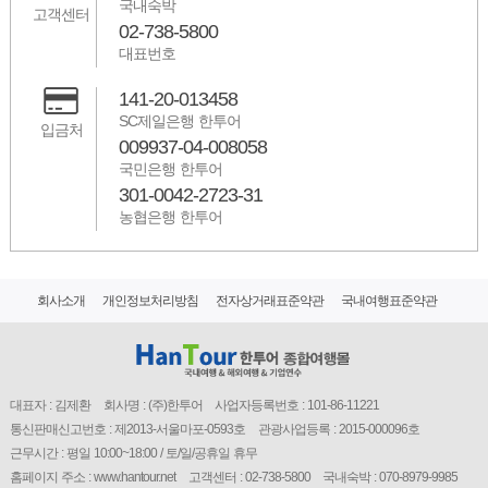
국내숙박
고객센터
02-738-5800
대표번호
141-20-013458
SC제일은행 한투어
입금처
009937-04-008058
국민은행 한투어
301-0042-2723-31
농협은행 한투어
회사소개
개인정보처리방침
전자상거래표준약관
국내여행표준약관
대표자 : 김제환
회사명 : (주)한투어
사업자등록번호 : 101-86-11221
통신판매신고번호 : 제2013-서울마포-0593호
관광사업등록 : 2015-000096호
근무시간 : 평일 10:00~18:00 / 토/일/공휴일 휴무
홈페이지 주소 : www.hantour.net
고객센터 : 02-738-5800
국내숙박 : 070-8979-9985