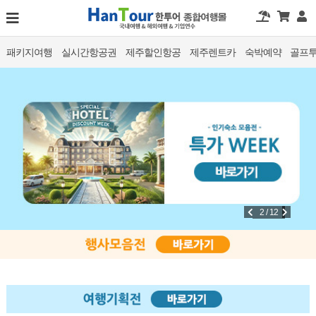
패키지여행
실시간항공권
제주할인항공
제주렌트카
숙박예약
골프
2 / 12