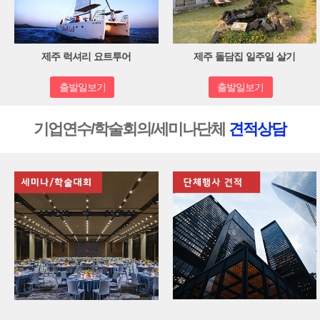
제주 럭셔리 요트투어
제주 돌담집 일주일 살기
출발일보기
출발일보기
기업연수/학술회의/세미나단체
견적상담