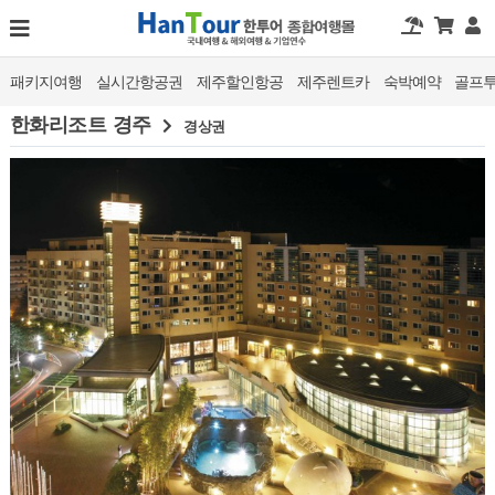
패키지여행
실시간항공권
제주할인항공
제주렌트카
숙박예약
골프
한화리조트 경주
경상권