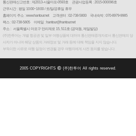
통신판매신고번호 : 제2013-서울마포-0593호
관광사업등록 : 2015-000096호
근무시간 : 평일 10:00~18:00 / 토/일/공휴일 휴무
홈페이지 주소 : www.hantour.net
고객센터 : 02-738-5800
국내숙박 : 070-8979-9985
팩스 : 02-738-5805
이메일 : hantour@hantour.net
주소 :
서울특별시 마포구 만리재로 15, 511호 (공덕동, 제일빌딩)
(주)한투어는 개별 항공권 및 일부 여행상품에 대하여 통신판매중개자로서 통신판매의 당
사자가 아니며 해당 상품의 거래정보 및 거래 등에 대해 책임을 지지 않습니다.
부득이한 사유로 여행 일정이 변경될 경우 여행자에게 사전 동의를 받습니다.
2005 COPYRIGHTS
(주)한투어 All rights reserved.