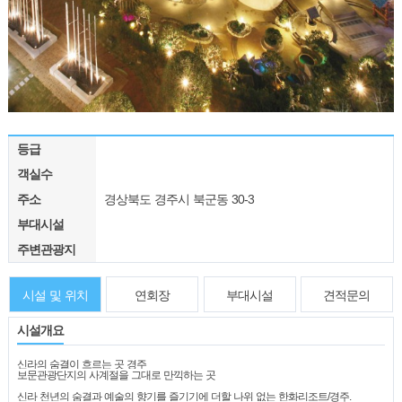
등급
객실수
주소
경상북도 경주시 북군동 30-3
부대시설
주변관광지
시설 및 위치
연회장
부대시설
견적문의
시설개요
신라의 숨결이 흐르는 곳 경주
보문관광단지의 사계절을 그대로 만끽하는 곳
신라 천년의 숨결과 예술의 향기를 즐기기에 더할 나위 없는 한화리조트/경주.