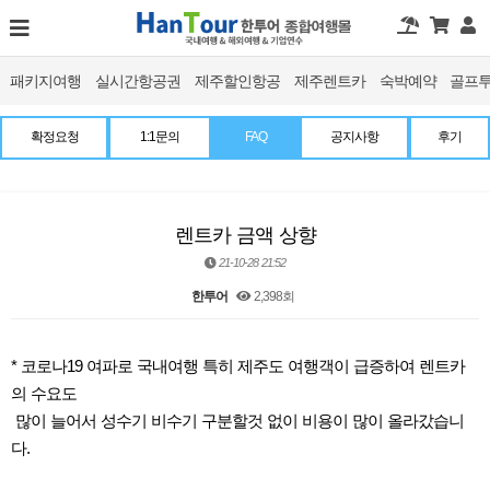
패키지여행
실시간항공권
제주할인항공
제주렌트카
숙박예약
골프
확정요청
1:1문의
FAQ
공지사항
후기
렌트카 금액 상향
21-10-28 21:52
한투어
2,398회
본문
* 코로나19 여파로 국내여행 특히 제주도 여행객이 급증하여 렌트카
의 수요도
많이 늘어서 성수기 비수기 구분할것 없이 비용이 많이 올라갔습니
다.