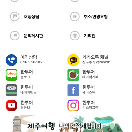
채팅상담
취소/변경요청
문의게시판
기획전
예약상담
카카오톡 채널
070-8979-9985
친구추가 @hantour
한투어
한투어
블로그
네이버카페
한투어
한투어
네이버밴드
페이스북
한투어
한투어
유튜브
인스타그램