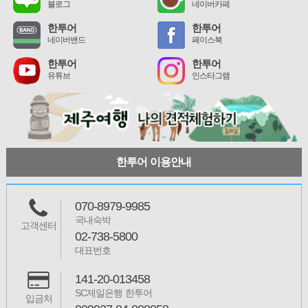
블로그
네이버카페
한투어
한투어
네이버밴드
페이스북
한투어
한투어
유튜브
인스타그램
한투어 이용안내
070-8979-9985
국내숙박
고객센터
02-738-5800
대표번호
141-20-013458
SC제일은행 한투어
입금처