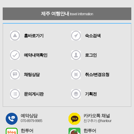
제주 여행안내
travel information
홈바로가기
숙소검색
예약내역확인
로그인
채팅상담
취소/변경요청
문의게시판
기획전
예약상담
카카오톡 채널
070-8979-9985
친구추가 @hantour
한투어
한투어