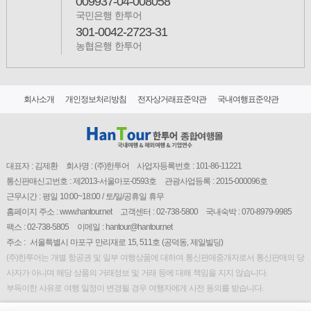
009937-04-008058
국민은행 한투어
301-0042-2723-31
농협은행 한투어
회사소개
개인정보처리방침
전자상거래표준약관
국내여행표준약관
대표자 : 김제환
회사명 : (주)한투어
사업자등록번호 : 101-86-11221
통신판매신고번호 : 제2013-서울마포-0593호
관광사업등록 : 2015-000096호
근무시간 : 평일 10:00~18:00 / 토/일/공휴일 휴무
홈페이지 주소 : www.hantour.net
고객센터 : 02-738-5800
국내숙박 : 070-8979-9985
팩스 : 02-738-5805
이메일 : hantour@hantour.net
주소 :
서울특별시 마포구 만리재로 15, 511호 (공덕동, 제일빌딩)
(주)한투어는 개별 항공권 및 일부 여행상품에 대하여 통신판매중개자로서 통신판매의 당
사자가 아니며 해당 상품의 거래정보 및 거래 등에 대해 책임을 지지 않습니다.
부득이한 사유로 여행 일정이 변경될 경우 여행자에게 사전 동의를 받습니다.